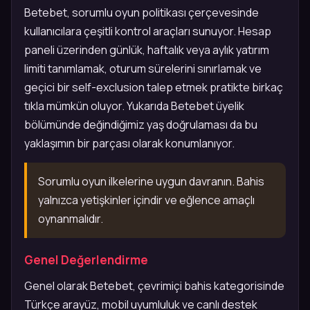
Betebet, sorumlu oyun politikası çerçevesinde
kullanıcılara çeşitli kontrol araçları sunuyor. Hesap
paneli üzerinden günlük, haftalık veya aylık yatırım
limiti tanımlamak, oturum sürelerini sınırlamak ve
geçici bir self-exclusion talep etmek pratikte birkaç
tıkla mümkün oluyor. Yukarıda Betebet üyelik
bölümünde değindiğimiz yaş doğrulaması da bu
yaklaşımın bir parçası olarak konumlanıyor.
Sorumlu oyun ilkelerine uygun davranın. Bahis
yalnızca yetişkinler içindir ve eğlence amaçlı
oynanmalıdır.
Genel Değerlendirme
Genel olarak Betebet, çevrimiçi bahis kategorisinde
Türkçe arayüz, mobil uyumluluk ve canlı destek