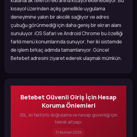
kullanarak telefon ekranına kısayol eklenebiliyor. Bu
kısayol üzerinden açılış genellikle uygulama
deneyimine yakın bir akıcılık sağlıyor ve adres
çubuğu görünmediği için daha geniş bir ekran alanı
sunuluyor. iOS Safari ve Android Chrome bu özelliği
farklı menü konumlarında sunuyor; her iki sistemde
de işlem birkaç adımda tamamlanıyor. Güncel
Betebet adresini ziyaret ederek ulaşmak mümkün.
Betebet Güvenli Giriş İçin Hesap
Koruma Önlemleri
SSL, iki faktörlü doğrulama ve hesap güvenliği için
teknik altyapı.
3 Haziran 2026