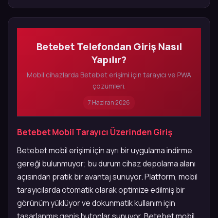
Betebet Telefondan Giriş Nasıl
Yapılır?
Mobil cihazlarda Betebet erişimi için tarayıcı ve PWA
çözümleri.
7 Haziran 2026
Betebet Mobil Tarayıcı Üzerinden Giriş
Betebet mobil erişimi için ayrı bir uygulama indirme
gereği bulunmuyor; bu durum cihaz depolama alanı
açısından pratik bir avantaj sunuyor. Platform, mobil
tarayıcılarda otomatik olarak optimize edilmiş bir
görünüm yüklüyor ve dokunmatik kullanım için
tasarlanmış geniş butonlar sunuyor. Betebet mobil