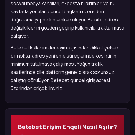
sosyal medya kanalları, e-posta bildirimleri ve bu
sayfada yer alan güncel bağlantı üzerinden
doğrulama yapmak mümkün oluyor. Bu site, adres
değişikliklerini gözden geçirip kullanıcılara aktarmaya
çalışıyor.
Betebet kullanım deneyimi açısından dikkat çeken
bir nokta, adres yenileme süreçlerinde kesintinin
minimum tutulmaya çalışılması. Yoğun trafik
saatlerinde bile platform genel olarak sorunsuz
çalıştığı görülüyor. Betebet güncel giriş adresi
üzerinden erişebilirsiniz.
Betebet Erişim Engeli Nasıl Aşılır?