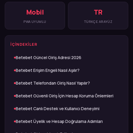
Mobil
TR
PWA UYUMLU
TÜRKÇE ARAYÜZ
İÇINDEKILER
Betebet Güncel Giriş Adresi 2026
Betebet Erişim Engeli Nasıl Aşılır?
Betebet Telefondan Giriş Nasıl Yapılır?
Betebet Güvenli Giriş İçin Hesap Koruma Önlemleri
Betebet Canlı Destek ve Kullanıcı Deneyimi
Betebet Üyelik ve Hesap Doğrulama Adımları