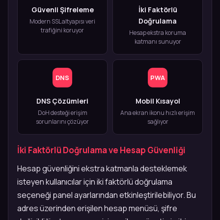
Güvenli Şifreleme
İki Faktörlü
Doğrulama
Modern SSL altyapısı veri
trafiğini koruyor
Hesap ekstra koruma
katmanı sunuyor
DNS
PWA
DNS Çözümleri
Mobil Kısayol
DoH desteği erişim
Ana ekran ikonu hızlı erişim
sorunlarını çözüyor
sağlıyor
İki Faktörlü Doğrulama ve Hesap Güvenliği
Hesap güvenliğini ekstra katmanla desteklemek
isteyen kullanıcılar için iki faktörlü doğrulama
seçeneği panel ayarlarından etkinleştirilebiliyor. Bu
adres üzerinden erişilen hesap menüsü, şifre