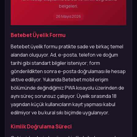
belgeleri.
26 Mayıs 2026
Betebet Üyelik Formu
Betebet üyelik formu pratikte sade ve birkaç temel
alandan oluşuyor. Ad, e-posta, telefon ve doğum
tarihi gibi standart bilgiler isteniyor; form
gönderildikten sonra e-posta doğrulaması ile hesap
aktive ediliyor. Yukarıda Betebet mobil erişim
bölümünde değindiğimiz PWA kısayolu üzerinden de
aynı süreç sorunsuz çalışıyor. Üyelik sırasında 18
yaşından küçük kullanıcıların kayıt yapması kabul
edilmiyor ve bu kural sıkı biçimde uygulanıyor.
Kimlik Doğrulama Süreci