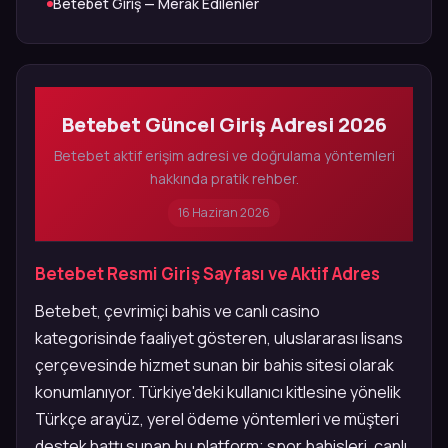
Betebet Giriş — Merak Edilenler
Betebet Güncel Giriş Adresi 2026
Betebet aktif erişim adresi ve doğrulama yöntemleri
hakkında pratik rehber.
16 Haziran 2026
Betebet Resmi Giriş Sayfası ve Aktif Adres
Betebet, çevrimiçi bahis ve canlı casino
kategorisinde faaliyet gösteren, uluslararası lisans
çerçevesinde hizmet sunan bir bahis sitesi olarak
konumlanıyor. Türkiye'deki kullanıcı kitlesine yönelik
Türkçe arayüz, yerel ödeme yöntemleri ve müşteri
destek hattı sunan bu platform; spor bahisleri, canlı