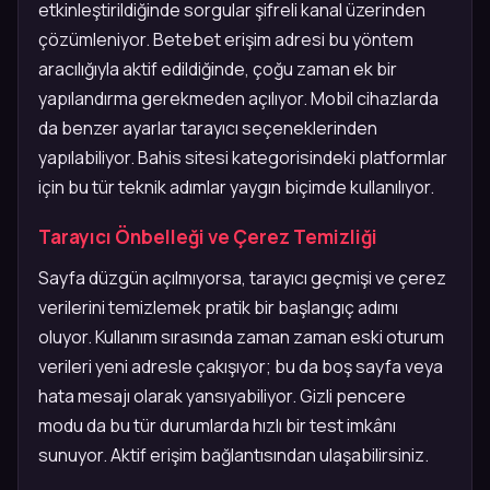
etkinleştirildiğinde sorgular şifreli kanal üzerinden
çözümleniyor. Betebet erişim adresi bu yöntem
aracılığıyla aktif edildiğinde, çoğu zaman ek bir
yapılandırma gerekmeden açılıyor. Mobil cihazlarda
da benzer ayarlar tarayıcı seçeneklerinden
yapılabiliyor. Bahis sitesi kategorisindeki platformlar
için bu tür teknik adımlar yaygın biçimde kullanılıyor.
Tarayıcı Önbelleği ve Çerez Temizliği
Sayfa düzgün açılmıyorsa, tarayıcı geçmişi ve çerez
verilerini temizlemek pratik bir başlangıç adımı
oluyor. Kullanım sırasında zaman zaman eski oturum
verileri yeni adresle çakışıyor; bu da boş sayfa veya
hata mesajı olarak yansıyabiliyor. Gizli pencere
modu da bu tür durumlarda hızlı bir test imkânı
sunuyor. Aktif erişim bağlantısından ulaşabilirsiniz.