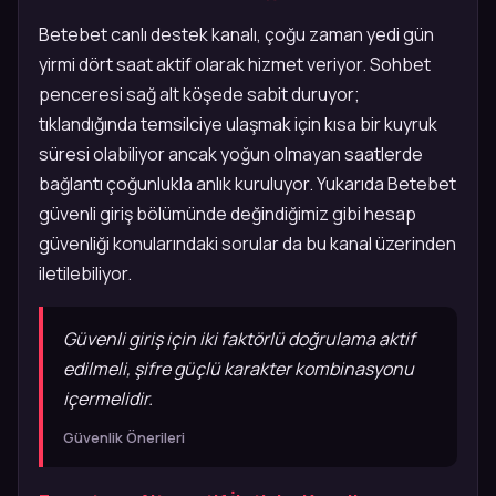
Betebet canlı destek kanalı, çoğu zaman yedi gün
yirmi dört saat aktif olarak hizmet veriyor. Sohbet
penceresi sağ alt köşede sabit duruyor;
tıklandığında temsilciye ulaşmak için kısa bir kuyruk
süresi olabiliyor ancak yoğun olmayan saatlerde
bağlantı çoğunlukla anlık kuruluyor. Yukarıda Betebet
güvenli giriş bölümünde değindiğimiz gibi hesap
güvenliği konularındaki sorular da bu kanal üzerinden
iletilebiliyor.
Güvenli giriş için iki faktörlü doğrulama aktif
edilmeli, şifre güçlü karakter kombinasyonu
içermelidir.
Güvenlik Önerileri