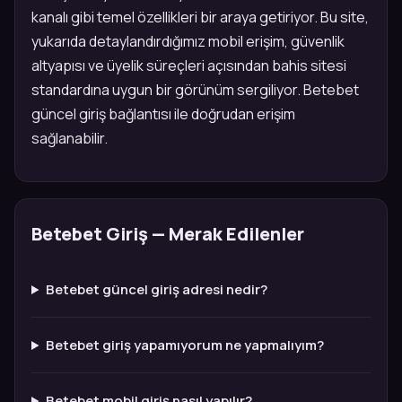
kanalı gibi temel özellikleri bir araya getiriyor. Bu site,
yukarıda detaylandırdığımız mobil erişim, güvenlik
altyapısı ve üyelik süreçleri açısından bahis sitesi
standardına uygun bir görünüm sergiliyor. Betebet
güncel giriş bağlantısı ile doğrudan erişim
sağlanabilir.
Betebet Giriş — Merak Edilenler
Betebet güncel giriş adresi nedir?
Betebet giriş yapamıyorum ne yapmalıyım?
Betebet mobil giriş nasıl yapılır?