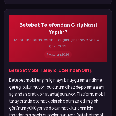
Betebet Telefondan Giriş Nasıl
Yapılır?
Mobil cihazlarda Betebet erişimi için tarayıcı ve PWA
çözümleri.
7 Haziran 2026
Betebet Mobil Tarayıcı Üzerinden Giriş
Betebet mobil erişimi için ayrı bir uygulama indirme
gereği bulunmuyor; bu durum cihaz depolama alanı
açısından pratik bir avantaj sunuyor. Platform, mobil
tarayıcılarda otomatik olarak optimize edilmiş bir
görünüm yüklüyor ve dokunmatik kullanım için
tasarlanmış geniş butonlar sunuyor. Betebet mobil