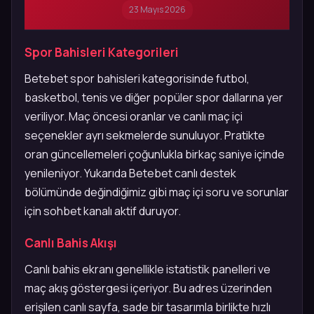
23 Mayıs 2026
Spor Bahisleri Kategorileri
Betebet spor bahisleri kategorisinde futbol,
basketbol, tenis ve diğer popüler spor dallarına yer
veriliyor. Maç öncesi oranlar ve canlı maç içi
seçenekler ayrı sekmelerde sunuluyor. Pratikte
oran güncellemeleri çoğunlukla birkaç saniye içinde
yenileniyor. Yukarıda Betebet canlı destek
bölümünde değindiğimiz gibi maç içi soru ve sorunlar
için sohbet kanalı aktif duruyor.
Canlı Bahis Akışı
Canlı bahis ekranı genellikle istatistik panelleri ve
maç akış göstergesi içeriyor. Bu adres üzerinden
erişilen canlı sayfa, sade bir tasarımla birlikte hızlı