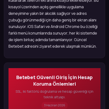
kullanarak telefon ekranına kısayol eklenebiliyor. Bu
kısayol üzerinden açılış genellikle uygulama
deneyimine yakın bir akıcılık sağlıyor ve adres
çubuğu görünmediği için daha geniş bir ekran alanı
sunuluyor. iOS Safari ve Android Chrome bu özelliği
farklı menü konumlarında sunuyor; her iki sistemde
de işlem birkaç adımda tamamlanıyor. Güncel
Betebet adresini ziyaret ederek ulaşmak mümkün.
Betebet Güvenli Giriş İçin Hesap
Koruma Önlemleri
SSL, iki faktörlü doğrulama ve hesap güvenliği için
teknik altyapı.
3 Haziran 2026