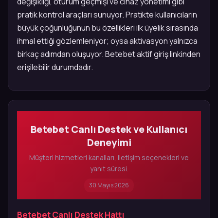
değişikliği, oturum geçmişi ve cihaz yönetimi gibi
pratik kontrol araçları sunuyor. Pratikte kullanıcıların
büyük çoğunluğunun bu özellikleri ilk üyelik sırasında
ihmal ettiği gözlemleniyor; oysa aktivasyon yalnızca
birkaç adımdan oluşuyor. Betebet aktif giriş linkinden
erişilebilir durumdadır.
Betebet Canlı Destek ve Kullanıcı
Deneyimi
Müşteri hizmetleri kanalları, iletişim seçenekleri ve
yanıt süresi.
30 Mayıs 2026
Betebet Canlı Destek Hattı