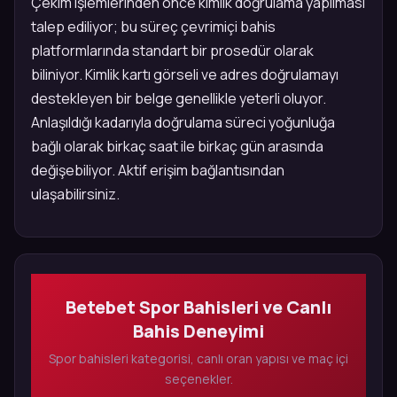
Çekim işlemlerinden önce kimlik doğrulama yapılması
talep ediliyor; bu süreç çevrimiçi bahis
platformlarında standart bir prosedür olarak
biliniyor. Kimlik kartı görseli ve adres doğrulamayı
destekleyen bir belge genellikle yeterli oluyor.
Anlaşıldığı kadarıyla doğrulama süreci yoğunluğa
bağlı olarak birkaç saat ile birkaç gün arasında
değişebiliyor. Aktif erişim bağlantısından
ulaşabilirsiniz.
Betebet Spor Bahisleri ve Canlı
Bahis Deneyimi
Spor bahisleri kategorisi, canlı oran yapısı ve maç içi
seçenekler.