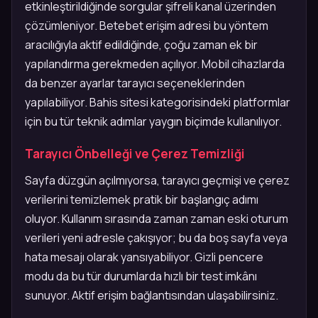
etkinleştirildiğinde sorgular şifreli kanal üzerinden
çözümleniyor. Betebet erişim adresi bu yöntem
aracılığıyla aktif edildiğinde, çoğu zaman ek bir
yapılandırma gerekmeden açılıyor. Mobil cihazlarda
da benzer ayarlar tarayıcı seçeneklerinden
yapılabiliyor. Bahis sitesi kategorisindeki platformlar
için bu tür teknik adımlar yaygın biçimde kullanılıyor.
Tarayıcı Önbelleği ve Çerez Temizliği
Sayfa düzgün açılmıyorsa, tarayıcı geçmişi ve çerez
verilerini temizlemek pratik bir başlangıç adımı
oluyor. Kullanım sırasında zaman zaman eski oturum
verileri yeni adresle çakışıyor; bu da boş sayfa veya
hata mesajı olarak yansıyabiliyor. Gizli pencere
modu da bu tür durumlarda hızlı bir test imkânı
sunuyor. Aktif erişim bağlantısından ulaşabilirsiniz.