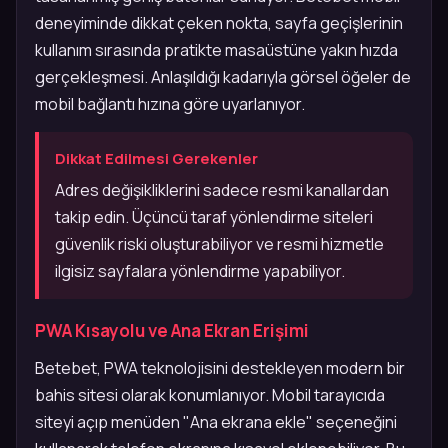
deneyiminde dikkat çeken nokta, sayfa geçişlerinin
kullanım sırasında pratikte masaüstüne yakın hızda
gerçekleşmesi. Anlaşıldığı kadarıyla görsel öğeler de
mobil bağlantı hızına göre uyarlanıyor.
Dikkat Edilmesi Gerekenler
Adres değişikliklerini sadece resmi kanallardan
takip edin. Üçüncü taraf yönlendirme siteleri
güvenlik riski oluşturabiliyor ve resmi hizmetle
ilgisiz sayfalara yönlendirme yapabiliyor.
PWA Kısayolu ve Ana Ekran Erişimi
Betebet, PWA teknolojisini destekleyen modern bir
bahis sitesi olarak konumlanıyor. Mobil tarayıcıda
siteyi açıp menüden "Ana ekrana ekle" seçeneğini